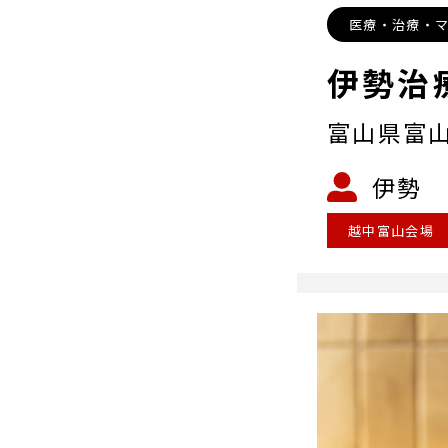
医療・治療・
伊勢治
富山県富
伊勢 
越中富山会場