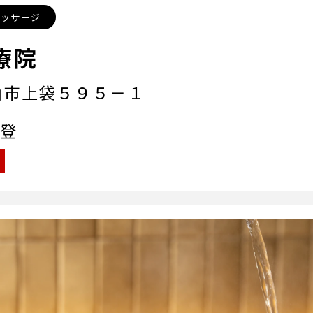
マッサージ
療院
山市上袋５９５－１
登